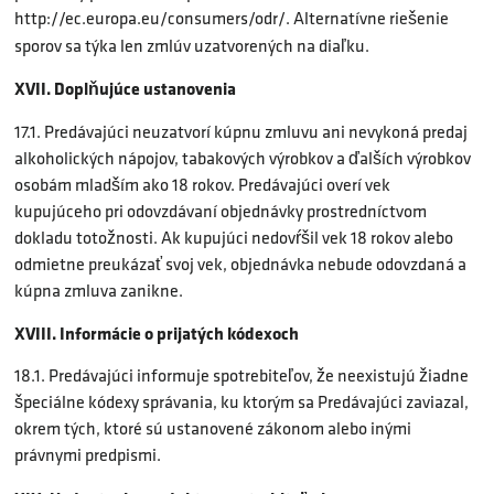
http://ec.europa.eu/consumers/odr/. Alternatívne riešenie
sporov sa týka len zmlúv uzatvorených na diaľku.
XVII. Doplňujúce ustanovenia
17.1. Predávajúci neuzatvorí kúpnu zmluvu ani nevykoná predaj
alkoholických nápojov, tabakových výrobkov a ďalších výrobkov
osobám mladším ako 18 rokov. Predávajúci overí vek
kupujúceho pri odovzdávaní objednávky prostredníctvom
dokladu totožnosti. Ak kupujúci nedovŕšil vek 18 rokov alebo
odmietne preukázať svoj vek, objednávka nebude odovzdaná a
kúpna zmluva zanikne.
XVIII. Informácie o prijatých kódexoch
18.1. Predávajúci informuje spotrebiteľov, že neexistujú žiadne
špeciálne kódexy správania, ku ktorým sa Predávajúci zaviazal,
okrem tých, ktoré sú ustanovené zákonom alebo inými
právnymi predpismi.