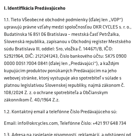
I. Identifikácia Predávajúceho
1.1. Tieto Všeobecné obchodné podmienky (ďalej len „VOP“)
upravujú právne vzťahy medzi spoločnosťou OKR CYCLES s. r. o.,
Budatínska 16 851 06 Bratislava – mestská časť Petržalka,
Slovenská republika, zapísanou v Obchodný register Mestského
súdu Bratislava III, oddiel: Sro, vložka č. 144671/B, IČO:
52921964, DIČ: 2121241243, číslo bankového účtu: SK75 0900
0000 0051 7004 0841 (ďalej len „Predávajúci“), a každým
kupujúcim produktov ponúkaných Predávajúcim na jeho
webovej stránke, ktorý vystupuje ako spotrebiteľ v súlade s
platnou legislatívou Slovenskej republiky, najmä zákonom č.
108/2024 Z. z. o ochrane spotrebiteľa a Občianskym
zákonníkom č. 40/1964 Z.z.
1.2. Kontaktný email a telefónne číslo Predávajúceho sú:
Email:
info@okrcycles.com
, Telefónne číslo: +421 917 648 734
1.3. Adresa na zasielanie písomností, reklamácií, a odstúpení od