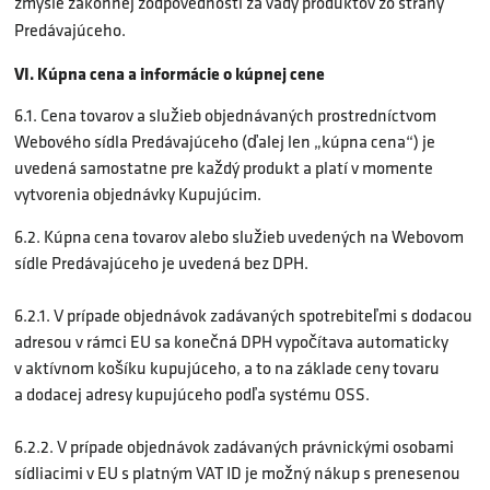
zmysle zákonnej zodpovednosti za vady produktov zo strany
Predávajúceho.
VI. Kúpna cena a informácie o kúpnej cene
6.1. Cena tovarov a služieb objednávaných prostredníctvom
Webového sídla Predávajúceho (ďalej len „kúpna cena“) je
uvedená samostatne pre každý produkt a platí v momente
vytvorenia objednávky Kupujúcim.
6.2. Kúpna cena tovarov alebo služieb uvedených na Webovom
sídle Predávajúceho je uvedená bez DPH.
6.2.1. V prípade objednávok zadávaných spotrebiteľmi s dodacou
adresou v rámci EU sa konečná DPH vypočítava automaticky
v aktívnom košíku kupujúceho, a to na základe ceny tovaru
a dodacej adresy kupujúceho podľa systému OSS.
6.2.2. V prípade objednávok zadávaných právnickými osobami
sídliacimi v EU s platným VAT ID je možný nákup s prenesenou