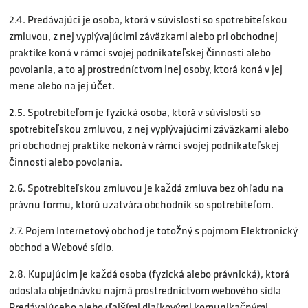
2.4. Predávajúci je osoba, ktorá v súvislosti so spotrebiteľskou
zmluvou, z nej vyplývajúcimi záväzkami alebo pri obchodnej
praktike koná v rámci svojej podnikateľskej činnosti alebo
povolania, a to aj prostredníctvom inej osoby, ktorá koná v jej
mene alebo na jej účet.
2.5. Spotrebiteľom je fyzická osoba, ktorá v súvislosti so
spotrebiteľskou zmluvou, z nej vyplývajúcimi záväzkami alebo
pri obchodnej praktike nekoná v rámci svojej podnikateľskej
činnosti alebo povolania.
2.6. Spotrebiteľskou zmluvou je každá zmluva bez ohľadu na
právnu formu, ktorú uzatvára obchodník so spotrebiteľom.
2.7. Pojem Internetový obchod je totožný s pojmom Elektronický
obchod a Webové sídlo.
2.8. Kupujúcim je každá osoba (fyzická alebo právnická), ktorá
odoslala objednávku najmä prostredníctvom webového sídla
Predávajúceho alebo ďalšími diaľkovými komunikačnými