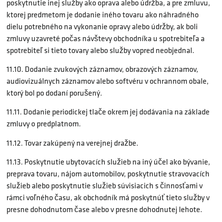
poskytnutie inej služby ako oprava alebo údržba, a pre zmluvu,
ktorej predmetom je dodanie iného tovaru ako náhradného
dielu potrebného na vykonanie opravy alebo údržby, ak boli
zmluvy uzavreté počas návštevy obchodníka u spotrebiteľa a
spotrebiteľ si tieto tovary alebo služby vopred neobjednal.
11.10. Dodanie zvukových záznamov, obrazových záznamov,
audiovizuálnych záznamov alebo softvéru v ochrannom obale,
ktorý bol po dodaní porušený.
11.11. Dodanie periodickej tlače okrem jej dodávania na základe
zmluvy o predplatnom.
11.12. Tovar zakúpený na verejnej dražbe.
11.13. Poskytnutie ubytovacích služieb na iný účel ako bývanie,
preprava tovaru, nájom automobilov, poskytnutie stravovacích
služieb alebo poskytnutie služieb súvisiacich s činnosťami v
rámci voľného času, ak obchodník má poskytnúť tieto služby v
presne dohodnutom čase alebo v presne dohodnutej lehote.