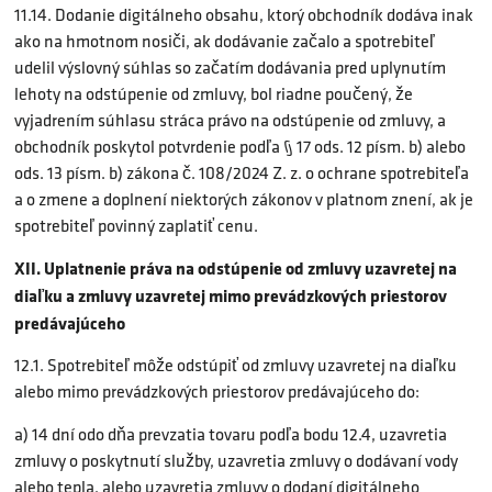
11.14. Dodanie digitálneho obsahu, ktorý obchodník dodáva inak
ako na hmotnom nosiči, ak dodávanie začalo a spotrebiteľ
udelil výslovný súhlas so začatím dodávania pred uplynutím
lehoty na odstúpenie od zmluvy, bol riadne poučený, že
vyjadrením súhlasu stráca právo na odstúpenie od zmluvy, a
obchodník poskytol potvrdenie podľa § 17 ods. 12 písm. b) alebo
ods. 13 písm. b) zákona č. 108/2024 Z. z. o ochrane spotrebiteľa
a o zmene a doplnení niektorých zákonov v platnom znení, ak je
spotrebiteľ povinný zaplatiť cenu.
XII. Uplatnenie práva na odstúpenie od zmluvy uzavretej na
diaľku a zmluvy uzavretej mimo prevádzkových priestorov
predávajúceho
12.1. Spotrebiteľ môže odstúpiť od zmluvy uzavretej na diaľku
alebo mimo prevádzkových priestorov predávajúceho do:
a) 14 dní odo dňa prevzatia tovaru podľa bodu 12.4, uzavretia
zmluvy o poskytnutí služby, uzavretia zmluvy o dodávaní vody
alebo tepla, alebo uzavretia zmluvy o dodaní digitálneho