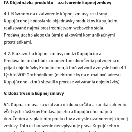
IV. Objednávka produktu – uzatvorenie kúpnej zmluvy
4.1. Návrhom na uzatvorenie kúpnej zmluvy zo strany
Kupujúceho je odoslanie objednávky produktov Kupujúcim,
realizované najmä prostredníctvom webového sídla
Predávajúceho alebo ďalšími diaľkovými komunikačnými
prostriedkami.
4.2. K uzavretiu kúpnej zmluvy medzi Kupujúcim a
Predávajúcim dochádza momentom doručenia potvrdenia o
prijatí objednávky Kupujúcemu, ktorú vytvoril v zmysle bodu 4.1.
týchto VOP Obchodníkom (elektronicky na e-mailovú adresu
Kupujúceho, ktorú si zvolil v procese vytvárania objednávky).
V. Doba trvania kúpnej zmluvy
5.1. Kúpna zmluva sa uzatvára na dobu určitú a zaniká splnením
všetkých záväzkov Predávajúceho a Kupujúceho, najmä
doručením a zaplatením produktov v zmysle uzatvorenej kúpnej
zmluvy. Toto ustanovenie neovplyvňuje práva Kupujúceho v