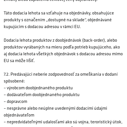
Táto dodacia lehota sa vzťahuje na objednávky, obsahujúce
produkty s označením „dostupné na sklade“, objednávané
kupujúcim s dodacou adresou v rámci EU.
Dodacia lehota produktov z doobjednávok (back-order), alebo
produktov vyrábaných na mieru podľa potrieb kupujúceho, ako
aj dodacia lehota všetkých objednávok s dodacou adresou mimo
EU sa môže líšiť.
7.2. Predávajúci neberie zodpovednosť za omeškania v dodaní
spôsobené:
– výrobcom doobjednaného produktu
– dodávateľom doobjednaného produktu
– dopravcom
– nesprávne alebo neúplne uvedenými dodacími údajmi
objednávateľom
– nepredvídateľnými udalosťami ako sú vojna, teroristický útok,