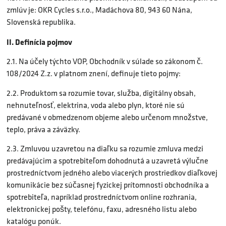
zmlúv je: OKR Cycles s.r.o., Madáchova 80, 943 60 Nána,
Slovenská republika.
II. Definícia pojmov
2.1. Na účely týchto VOP, Obchodník v súlade so zákonom č.
108/2024 Z.z. v platnom znení, definuje tieto pojmy:
2.2. Produktom sa rozumie tovar, služba, digitálny obsah,
nehnuteľnosť, elektrina, voda alebo plyn, ktoré nie sú
predávané v obmedzenom objeme alebo určenom množstve,
teplo, práva a záväzky.
2.3. Zmluvou uzavretou na diaľku sa rozumie zmluva medzi
predávajúcim a spotrebiteľom dohodnutá a uzavretá výlučne
prostredníctvom jedného alebo viacerých prostriedkov diaľkovej
komunikácie bez súčasnej fyzickej prítomnosti obchodníka a
spotrebiteľa, napríklad prostredníctvom online rozhrania,
elektronickej pošty, telefónu, faxu, adresného listu alebo
katalógu ponúk.