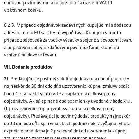
daňovou povinnosťou, a to po zadaní a overení VAT ID
v aktívnom košíku.
6.2.3. V prípade objednávok zadávaných kupujúcimi s dodacou
adresou mimo EU sa DPH nevypočítava. Kupujúci v tomto
prípade zodpovedá za všetky výdavky spojené s dovozom tovaru
a prípadnými colnými/daňovými povinnosťami, ktoré mu
vzniknú pri dovoze tovaru.
VII. Dodanie produktov
7.1. Predávajúci je povinný splniť objednávku a dodať produkty
najneskôr do 30 dní odo dňa uzatvorenia kúpnej zmluvy podľa
bodu 4.2. a nasl. týchto VOP a zaplatenia celkovej ceny
objednávky. Ak sú splnené obe podmienky uvedené v bode 7.1.1.
(t.j. uzatvorenie kúpnej zmluvy a úhrada celkovej ceny
objednávky), Predávajúci je povinný dodať produkty najneskôr
do 30 dní odo dňa splnenia oboch podmienok. Zvyčajná lehota
expedície produktov je 2 pracovné dni od uzatvorenia kúpnej
zmluvy alebo zaplatenia celkovej ceny objednávky.