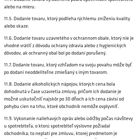
alebo na mieru.
11.5. Dodanie tovaru, ktorý podlieha rýchlemu zníženiu kvality
alebo skaze.
11.6. Dodanie tovaru uzavretého v ochrannom obale, ktorý nie je
vhodné vrátiť z dôvodu ochrany zdravia alebo z hygienických
dôvodov, ak ochranný obal bol po dodaní porušený.
11.7. Dodanie tovaru, ktorý vzhľadom na svoju povahu môže byť
po dodaní neoddeliteľne zmiešaný s iným tovarom.
11.8. Dodanie alkoholických nápojov, ktorých cena bola
dohodnutá v čase uzavretia zmluvy, pričom ich dodanie je
možné uskutočniť najskôr po 30 dňoch a ich cena závisí od
pohybu cien na trhu, ktoré obchodník nemôže ovplyvniť.
11.9. Vykonanie naliehavých opráv alebo údržby počas návštevy
u spotrebiteľa, o ktorú spotrebiteľ výslovne požiadal
obchodníka; to neplatí pre zmluvu, ktorej predmetom je