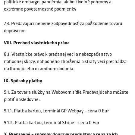
politické embargo, pandémia, alebo živelné pohromy a
extrémne poveternostné podmienky
7.3. Predávajúci neberie zodpovednosť za poškodenie tovaru
dopravcom.
VIII. Prechod vlastníckeho práva
8.1. Vlastnícke právo k predanej veci a nebezpečenstvo
náhodnej skazy, náhodného zhoršenia a straty veci prechádza
na Kupujúceho okamihom dodania.
IX. Spôsoby platby
9.1. Za tovar a služby na Webovom sídle Predávajúceho môžete
platiť nasledovne:
9.1.1. Platba kartou, terminál GP Webpay – cena 0 Eur
9.1.2. Platba kartou, terminál Stripe – cena 0 Eur
X. Prepravné – spôsoby dopravy produktov a cena za ich