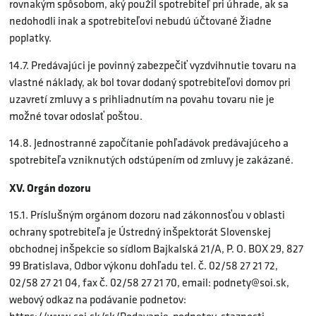
rovnakým spôsobom, aký použil spotrebiteľ pri úhrade, ak sa
nedohodli inak a spotrebiteľovi nebudú účtované žiadne
poplatky.
14.7. Predávajúci je povinný zabezpečiť vyzdvihnutie tovaru na
vlastné náklady, ak bol tovar dodaný spotrebiteľovi domov pri
uzavretí zmluvy a s prihliadnutím na povahu tovaru nie je
možné tovar odoslať poštou.
14.8. Jednostranné započítanie pohľadávok predávajúceho a
spotrebiteľa vzniknutých odstúpením od zmluvy je zakázané.
XV. Orgán dozoru
15.1. Príslušným orgánom dozoru nad zákonnosťou v oblasti
ochrany spotrebiteľa je Ústredný inšpektorát Slovenskej
obchodnej inšpekcie so sídlom Bajkalská 21/A, P. O. BOX 29, 827
99 Bratislava, Odbor výkonu dohľadu tel. č. 02/58 27 21 72,
02/58 27 21 04, fax č. 02/58 27 21 70, email:
podnety@soi.sk
,
webový odkaz na podávanie podnetov: