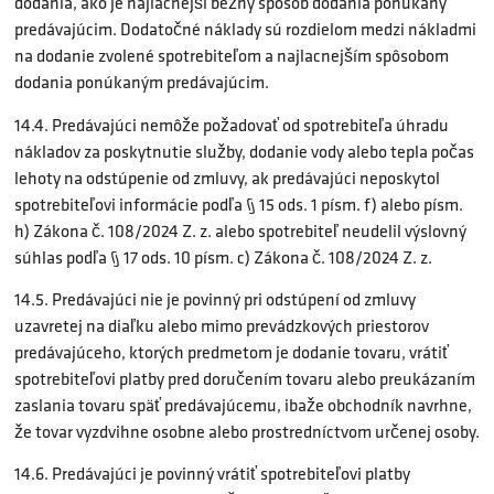
dodania, ako je najlacnejší bežný spôsob dodania ponúkaný
predávajúcim. Dodatočné náklady sú rozdielom medzi nákladmi
na dodanie zvolené spotrebiteľom a najlacnejším spôsobom
dodania ponúkaným predávajúcim.
14.4. Predávajúci nemôže požadovať od spotrebiteľa úhradu
nákladov za poskytnutie služby, dodanie vody alebo tepla počas
lehoty na odstúpenie od zmluvy, ak predávajúci neposkytol
spotrebiteľovi informácie podľa § 15 ods. 1 písm. f) alebo písm.
h) Zákona č. 108/2024 Z. z. alebo spotrebiteľ neudelil výslovný
súhlas podľa § 17 ods. 10 písm. c) Zákona č. 108/2024 Z. z.
14.5. Predávajúci nie je povinný pri odstúpení od zmluvy
uzavretej na diaľku alebo mimo prevádzkových priestorov
predávajúceho, ktorých predmetom je dodanie tovaru, vrátiť
spotrebiteľovi platby pred doručením tovaru alebo preukázaním
zaslania tovaru späť predávajúcemu, ibaže obchodník navrhne,
že tovar vyzdvihne osobne alebo prostredníctvom určenej osoby.
14.6. Predávajúci je povinný vrátiť spotrebiteľovi platby