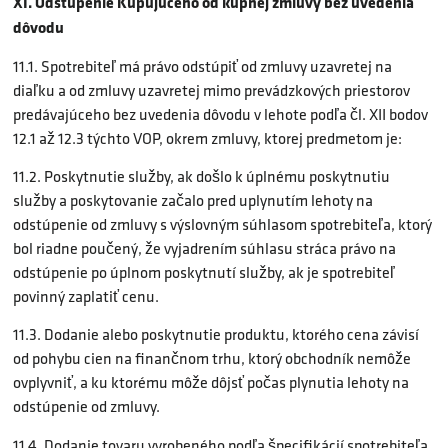
XI. Odstúpenie Kupujúceho od kúpnej zmluvy bez uvedenia
dôvodu
11.1. Spotrebiteľ má právo odstúpiť od zmluvy uzavretej na
diaľku a od zmluvy uzavretej mimo prevádzkových priestorov
predávajúceho bez uvedenia dôvodu v lehote podľa čl. XII bodov
12.1 až 12.3 týchto VOP, okrem zmluvy, ktorej predmetom je:
11.2. Poskytnutie služby, ak došlo k úplnému poskytnutiu
služby a poskytovanie začalo pred uplynutím lehoty na
odstúpenie od zmluvy s výslovným súhlasom spotrebiteľa, ktorý
bol riadne poučený, že vyjadrením súhlasu stráca právo na
odstúpenie po úplnom poskytnutí služby, ak je spotrebiteľ
povinný zaplatiť cenu.
11.3. Dodanie alebo poskytnutie produktu, ktorého cena závisí
od pohybu cien na finančnom trhu, ktorý obchodník nemôže
ovplyvniť, a ku ktorému môže dôjsť počas plynutia lehoty na
odstúpenie od zmluvy.
11.4. Dodanie tovaru vyrobeného podľa špecifikácií spotrebiteľa