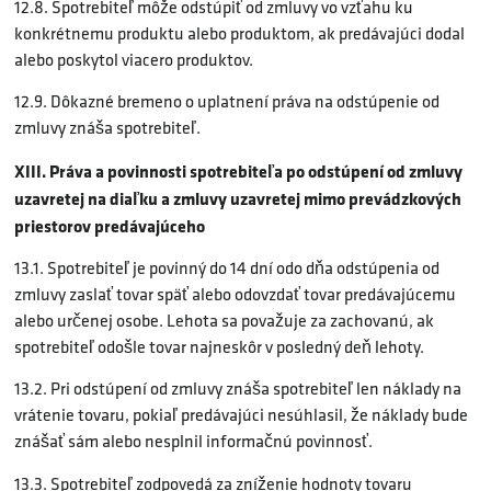
12.8. Spotrebiteľ môže odstúpiť od zmluvy vo vzťahu ku
konkrétnemu produktu alebo produktom, ak predávajúci dodal
alebo poskytol viacero produktov.
12.9. Dôkazné bremeno o uplatnení práva na odstúpenie od
zmluvy znáša spotrebiteľ.
XIII. Práva a povinnosti spotrebiteľa po odstúpení od zmluvy
uzavretej na diaľku a zmluvy uzavretej mimo prevádzkových
priestorov predávajúceho
13.1. Spotrebiteľ je povinný do 14 dní odo dňa odstúpenia od
zmluvy zaslať tovar späť alebo odovzdať tovar predávajúcemu
alebo určenej osobe. Lehota sa považuje za zachovanú, ak
spotrebiteľ odošle tovar najneskôr v posledný deň lehoty.
13.2. Pri odstúpení od zmluvy znáša spotrebiteľ len náklady na
vrátenie tovaru, pokiaľ predávajúci nesúhlasil, že náklady bude
znášať sám alebo nesplnil informačnú povinnosť.
13.3. Spotrebiteľ zodpovedá za zníženie hodnoty tovaru