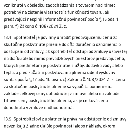
vzniknuté v dôsledku zaobchádzania s tovarom nad rámec
potrebný na zistenie vlastností a funkčnosti tovaru, ak
predávajúci nesplnil informačnú povinnosť podľa § 15 ods. 1
písm. f) Zákona č. 108/2024 Z. z.
13.4. Spotrebiteľ je povinný uhradiť predávajúcemu cenu za
skutočne poskytnuté plnenie do dňa doručenia oznámenia o
odstúpení od zmluvy, ak spotrebiteľ odstúpi od zmluvy uzavretej
na diaľku alebo mimo prevádzkových priestorov predávajúceho,
ktorých predmetom je poskytnutie služby, dodávka vody alebo
tepla, a pred začatím poskytovania plnenia udelil výslovný
súhlas podľa § 17 ods. 10 písm. c) Zákona č. 108/2024 Z. z. Cena
za skutočne poskytnuté plnenie sa vypočíta pomerne na
základe celkovej ceny dohodnutej v zmluve alebo na základe
trhovej ceny poskytnutého plnenia, ak je celková cena
dohodnutá v zmluve nadhodnotená.
13.5. Spotrebiteľovi z uplatnenia práva na odstúpenie od zmluvy
nevznikajú žiadne ďalšie povinnosti alebo náklady, okrem